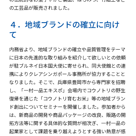
の工芸品が販売されました。
４．地域ブランドの確立に向け
て
内務省より、
地域ブランドの確立や品質管理をテーマ
に日本の先進的な取り組みを紹介して欲しいとの依頼
が駐ブルネイ日本国大使に寄せられ、
同大使館との連
携によりクレアシンガポール事務所が協力することと
なりまし
た。そこで、兵庫県豊岡市から専門家を招聘
し、「一村一品エキスポ」
会場内でコウノトリの野生
復帰を通じた「コウノトリ育むお米」
等の地域ブラン
ド創出についてセミナーを開催しました。参加者から
は、
新商品の開発や商品パッケージの改良、販路の開
拓方法等に関する具体的な質問が相次ぎ、
一村一品の
起業家として課題を乗り越えようとする強い熱意が感