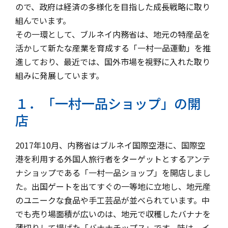
ので、
政府は経済の多様化を目指した成長戦略に取り
組んでいます。
その一環として、ブルネイ内務省は、
地元の特産品を
活かして新たな産業を育成する「一村一品運動」を推
進しており、最近では、
国外市場を視野に入れた取り
組みに発展しています。
１．「一村一品ショップ」の開
店
2017年10月、内務省はブルネイ国際空港に、
国際空
港を利用する外国人旅行者をターゲットとするアンテ
ナショップである「一村一品ショップ」
を開店しまし
た。出国ゲートを出てすぐの一等地に立地し、
地元産
のユニークな食品や手工芸品が並べられています。中
でも売り場面積が広いのは、
地元で収穫したバナナを
薄切りして揚げた「バナナチップス」です。味は、
イ