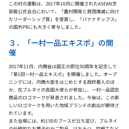
この村の運動は、
2017年10月に開催されたASEAN次
官級公式会合において
、「農村開発と貧困撲滅に向け
たリーダーシップ賞」を受賞し、「
バナナチップス」
の国外PRにも大きく寄与しました。
３．「一村一品エキスポ」の開
催
2017年11月、内務省は国王の即位50周年を記念して
「
第1回一村一品エキスポ」を開催しました。オープ
ニングには、
内務大臣をはじめとする政府要人のほ
か、在ブルネイの各国大使らが参加し、
一村一品認定
商品のロゴマークが発表されました。今後は、
この新
しいロゴマークを用いた地域ブランドの創出が期待さ
れています。
また会場には、約150のブースが立ち並び、
ブルネイ
の伝統的なお菓子やかご製品、はちみつ、竹細工など