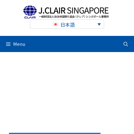
Skip
to
content
日本語
Menu