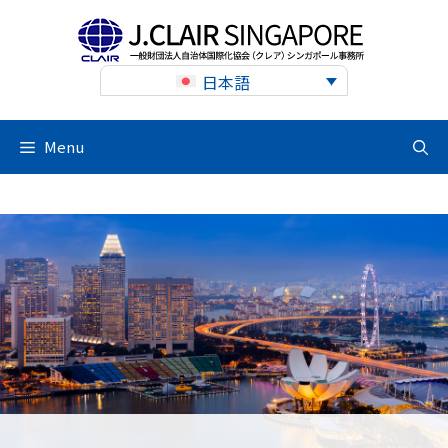
Skip
to
content
日本語
Menu