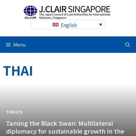
Skip
to
content
English
Menu
THAI
TOPICS
Taming the Black Swan: Multilateral
diplomacy for sustainable growth in the