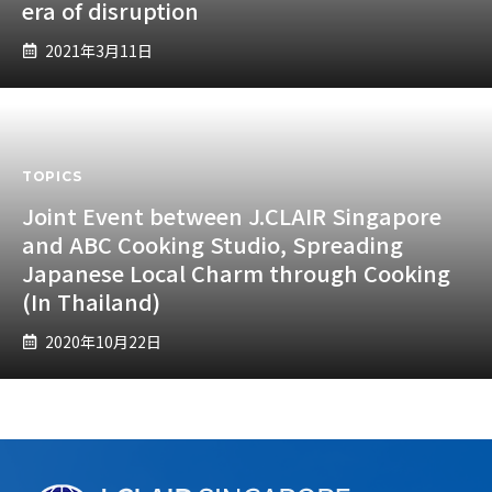
era of disruption
2021年3月11日
TOPICS
Joint Event between J.CLAIR Singapore
and ABC Cooking Studio, Spreading
Japanese Local Charm through Cooking
(In Thailand)
2020年10月22日