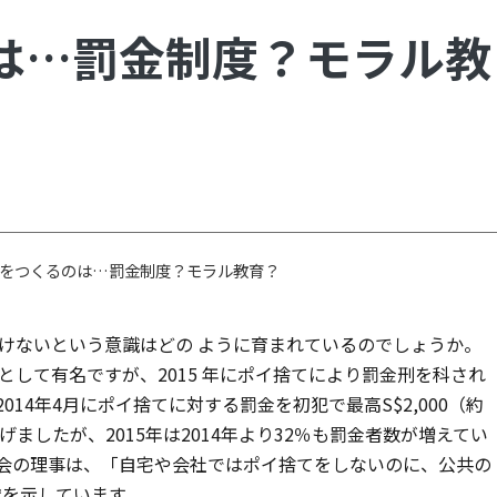
は…罰金制度？モラル教
をつくるのは…罰金制度？モラル教育？
けないという意識はどの ように育まれているのでしょうか。
して有名ですが、2015 年にポイ捨てにより罰金刑を科され
14年4月にポイ捨てに対する罰金を初犯で最高S$2,000（約
き上げましたが、2015年は2014年より32％も罰金者数が増えてい
会の理事は、「自宅や会社ではポイ捨てをしないのに、公共の
慮を示しています。