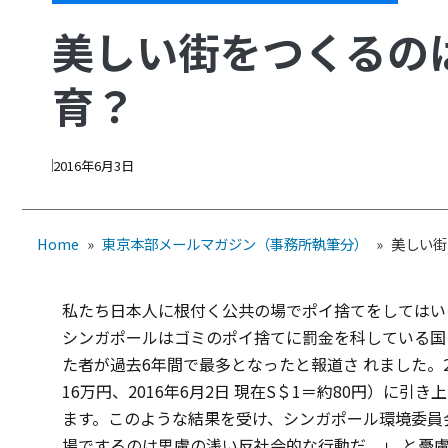
美しい街をつくるの
育？
2016年6月3日
Home
»
東京本部メールマガジン（事務所執筆分）
»
美しい街
私たち日本人に根付く公共の場でポイ捨てをしてはい
シンガポールはゴミのポイ捨てに罰金を科している国と
た者が過去6年間で最多となったと報道さ れました。20
16万円、2016年6月2日 現在S＄1＝約80円）に引
ます。このような結果を受け、シンガポール環境委員
場でするのは思慮の浅い反社会的な行動だ。」 と憂