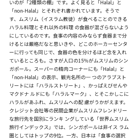
いのが「2種類の棚」です。よく見ると「Halal」と
「non-Halal」とそれぞれ書かれています。そうで
す、ムスリム（イスラム教徒）が食べることのできる
ハラル料理とそれ以外の料理 の食器が混ざらないよう
にしているのです。食事の内容のみならず食器まで分
けるとは厳格だなと思いきや、どこのホーカーセンタ
ーに行っても同じで、食器の色を分けるほど念を入れ
ているところも。さすが人口の15％がムスリムのシン
ガポール。スーパーの精肉コーナーにも「Halal」と
「non-Halal」の表示、観光名所の一 つのアラブスト
リートには「ハラルストリート」、かっぱえびせんや
マクドナ ルドにも「ハラルマーク」、とそこかしこに
ハラルがあふれ、ムスリムへの配 慮がうかがえます。
クレジット会社等の民間企業がムスリムフレンドリー
な旅行先を国別にランキ ングしている「世界ムスリム
旅行インデックス」では、シンガポールは非イス ラム
圏としてはトップの9位。一方、日本は「食事の選択