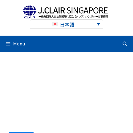
Skip
to
content
日本語
Menu