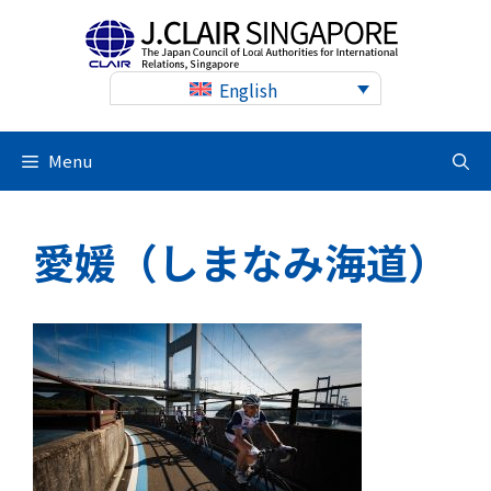
Skip
to
content
English
Menu
愛媛（しまなみ海道）