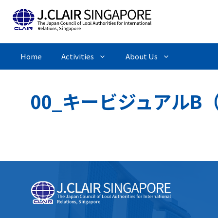
Skip
to
content
Home
Activities
About Us
00_キービジュアルB