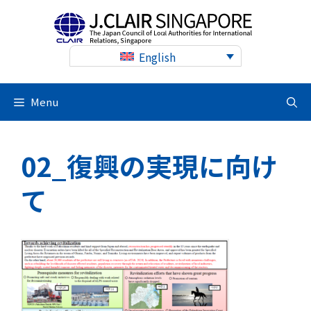
Skip
to
content
English
Menu
02_復興の実現に向け
て