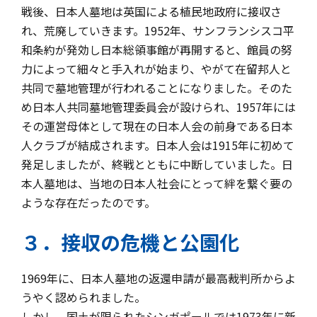
戦後、日本人墓地は英国による植民地政府に接収さ
れ、荒廃していきます。1952年、サンフランシスコ平
和条約が発効し日本総領事館が再開すると、館員の努
力によって細々と手入れが始まり、やがて在留邦人と
共同で墓地管理が行われることになりました。そのた
め日本人共同墓地管理委員会が設けられ、1957年には
その運営母体として現在の日本人会の前身である日本
人クラブが結成されます。日本人会は1915年に初めて
発足しましたが、終戦とともに中断していました。日
本人墓地は、当地の日本人社会にとって絆を繋ぐ要の
ような存在だったのです。
３．接収の危機と公園化
1969年に、日本人墓地の返還申請が最高裁判所からよ
うやく認められました。
しかし、国土が限られたシンガポールでは1973年に新