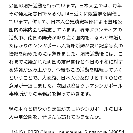
公園の清掃活動を行っています。日本人会では、毎年
その発足記念日である3月14日近くに慰霊祭を開催し
ています。併せて、日本人会史蹟史料部による墓地公
園内の案内会も実施しています。清掃ボランティアの
活動中、南国の陽光が降り注ぐ園内を、なんと結婚し
たばかりのシンガポール人新郎新婦が訪れ記念写真の
撮影を始めたのには驚きました。清掃活動後には、こ
れまでに築かれた両国の友好関係と今日の平和に対す
る感謝が込み上がり、今後もこの活動を継続していく
ということで、大使館、日本人会及びＪＥＴＲＯとの
意見が一致しました。次回以降はクレアシンガポール
事務所がその事務局を担っていきます。
緑の木々と鮮やかな芝生が美しいシンガポールの日本
人墓地公園を、皆さんも訪れてみませんか。
（住所）825B Chuan Hoe Avenue, Singapore 549854