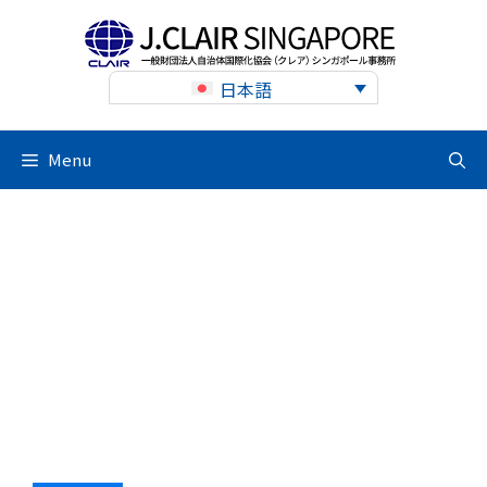
Skip
to
content
日本語
Menu