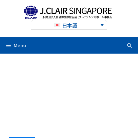
Skip
to
content
日本語
Menu