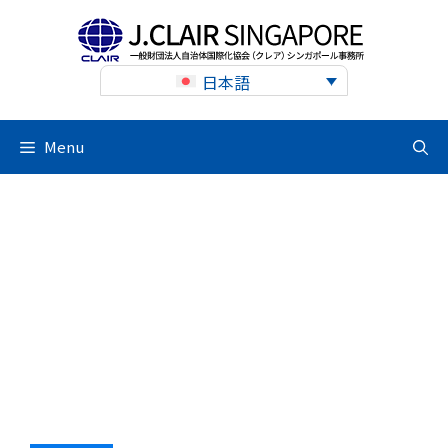
Skip
to
content
日本語
Menu