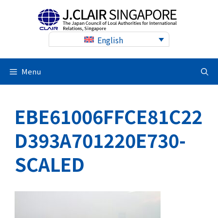
Skip
to
content
English
Menu
EBE61006FFCE81C22
D393A701220E730-
SCALED