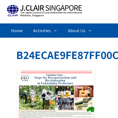
Skip
to
content
Home
Activities
About Us
B24ECAE9FE87FF00C