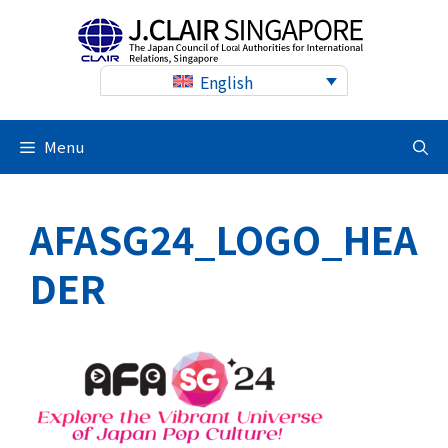
Skip
to
content
English
Menu
AFASG24_LOGO_HEA
DER