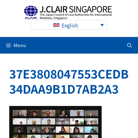
Skip
to
content
English
Menu
37E3808047553CEDB
34DAA9B1D7AB2A3