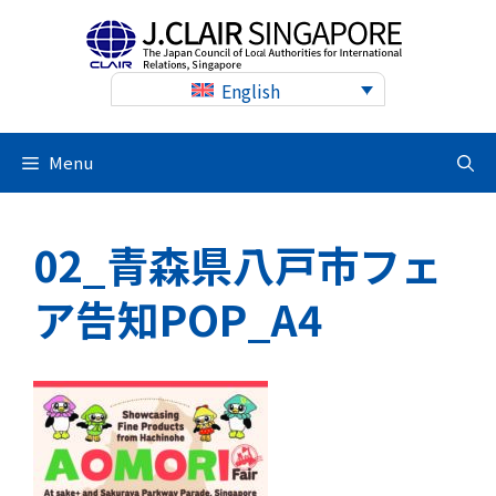
Skip
to
content
English
Menu
02_青森県八戸市フェ
ア告知POP_A4