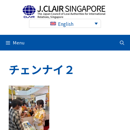
Skip
to
content
English
Menu
チェンナイ２