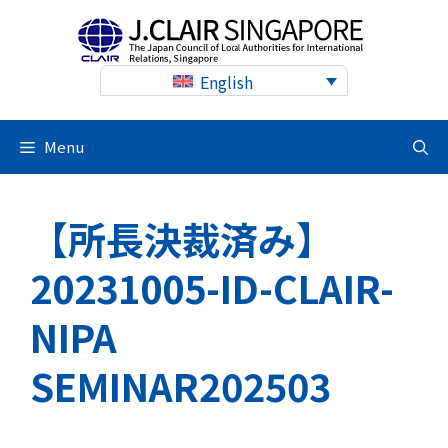
Skip
to
content
English
Menu
【所長決裁済み】
20231005-ID-CLAIR-
NIPA
SEMINAR202503