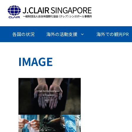
Skip
to
content
各国の状況
海外の活動支援
海外での観光PR
IMAGE