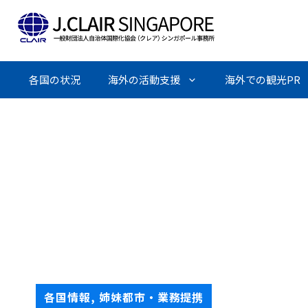
Skip
to
content
各国の状況
海外の活動支援
海外での観光PR
各国情報
,
姉妹都市・業務提携