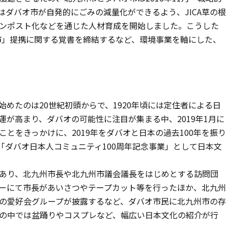
はダバオ市が自発的にごみの減量化ができるよう、JICA草の根
ンポスト化などを通じた人材育成を開始しました。こうした
都市」提携に関する覚書を締結するなど、環境事業を軸にした、
めたのは20世紀初頭からで、1920年頃には定住者による日
が高まり、ダバオの可能性に注目が集まる中、2019年1月に
とをきっかけに、2019年をダバオと日本の過去100年を振り
に「ダバオ日本人コミュニティ100周年記念事業」として日本文
あり、北九州市長や北九州市議会議長をはじめとする訪問団
ーにて市長があいさつやテープカット等を行ったほか、北九州
の愛好会グループが披露するなど、ダバオ市民に北九州市の存
の中では盆踊りやコスプレなど、幅広い日本文化の紹介が行