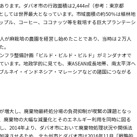
ります。ダバオ市の行政面積は2,444㎡（参考：東京都
市」としては世界最大となっています。市域面積の約50％は植林地
ップル、コーヒー、ココナッツ等を栽培する巨大プランテーシ
人が麻栽培の農園を経営し始めたことであり、当時は２万人
た。
ンフラ整備計画「ビルド・ビルド・ビルド」がミンダナオで
います。地政学的に見ても、東ASEAN成長地帯、南太平洋へ
ブルネイ・インドネシア・マレーシアなどの諸国につながる
が増大し、廃棄物最終処分場の負荷抑制が喫緊の課題となっ
、廃棄物の大幅な減量化とそのエネルギー利用を同時に図る
し、2014年より、ダバオ市において廃棄物処理状況や関係法
速させるため、北九州市とダバオ市は2016年11月「戦略的