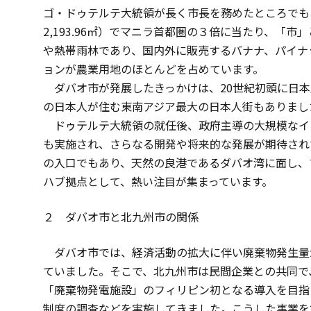
ゴ・ドゥテルテ大統領が長く市長を務めたところでもあ
2,193.96㎡）でマニラ首都圏の３倍に当たり、「
や熱帯雨林であり、国内外に販売するバナナ、パイナ
ョンが農業用地のほとんどを占めています。
ダバオ市が発展したきっかけは、20世紀初頭に日本
の日本人が住む東南アジア最大の日本人街もありまし
ドゥテルテ大統領の就任後、政府主導の大規模なイ
も実施され、さらなる開発や将来的な発展が期待されて
の入口でもあり、天然の良港であるダバオ湾に面し、
ハブ拠点として、熱い注目が集まっています。
２ ダバオ市と北九州市の関係
ダバオ市では、経済活動の拡大に伴い廃棄物発生量
ていました。そこで、北九州市は民間企業との共同で
「廃棄物発電施設」のフィリピン初となる導入を目指
制度の調査などを実施してきました。こうした事業を加