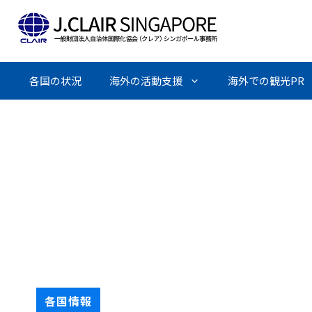
Skip
to
content
各国の状況
海外の活動支援
海外での観光PR
各国情報