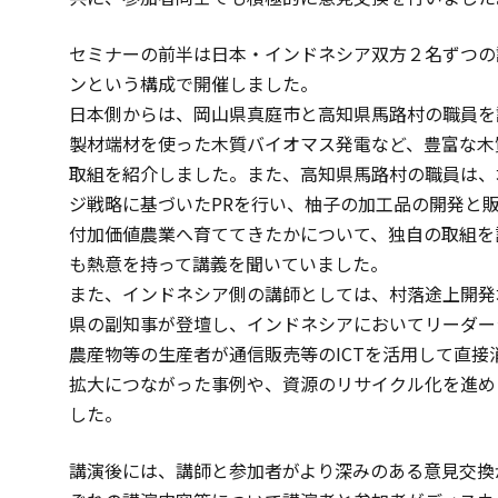
セミナーの前半は日本・インドネシア双方２名ずつの
ンという構成で開催しました。
日本側からは、岡山県真庭市と高知県馬路村の職員を
製材端材を使った木質バイオマス発電など、豊富な木
取組を紹介しました。また、高知県馬路村の職員は、
ジ戦略に基づいたPRを行い、柚子の加工品の開発と
付加価値農業へ育ててきたかについて、独自の取組を
も熱意を持って講義を聞いていました。
また、インドネシア側の講師としては、村落途上開発
県の副知事が登壇し、インドネシアにおいてリーダー
農産物等の生産者が通信販売等のICTを活用して直
拡大につながった事例や、資源のリサイクル化を進め
した。
講演後には、講師と参加者がより深みのある意見交換