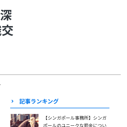
に深
識交
～
記事ランキング
【シンガポール事務所】シンガ
ポールのユニークな罰金につい