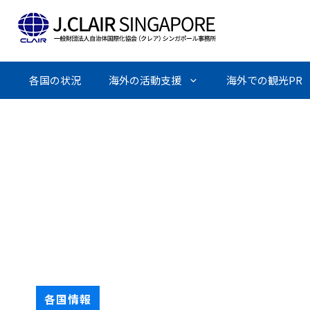
Skip
to
content
各国の状況
海外の活動支援
海外での観光PR
各国情報