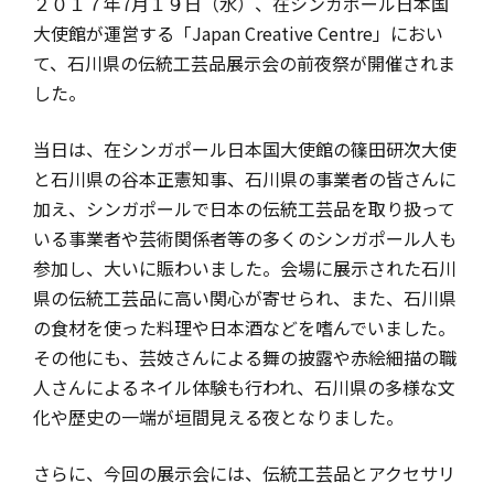
２０１７年7月１９日（水）、在シンガポール日本国
大使館が運営する「Japan Creative Centre」におい
て、石川県の伝統工芸品展示会の前夜祭が開催されま
した。
当日は、在シンガポール日本国大使館の篠田研次大使
と石川県の谷本正憲知事、石川県の事業者の皆さんに
加え、シンガポールで日本の伝統工芸品を取り扱って
いる事業者や芸術関係者等の多くのシンガポール人も
参加し、大いに賑わいました。会場に展示された石川
県の伝統工芸品に高い関心が寄せられ、また、石川県
の食材を使った料理や日本酒などを嗜んでいました。
その他にも、芸妓さんによる舞の披露や赤絵細描の職
人さんによるネイル体験も行われ、石川県の多様な文
化や歴史の一端が垣間見える夜となりました。
さらに、今回の展示会には、伝統工芸品とアクセサリ