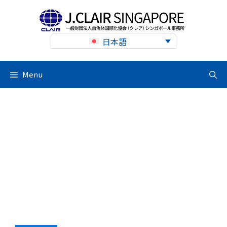
Skip
to
content
日本語
Menu