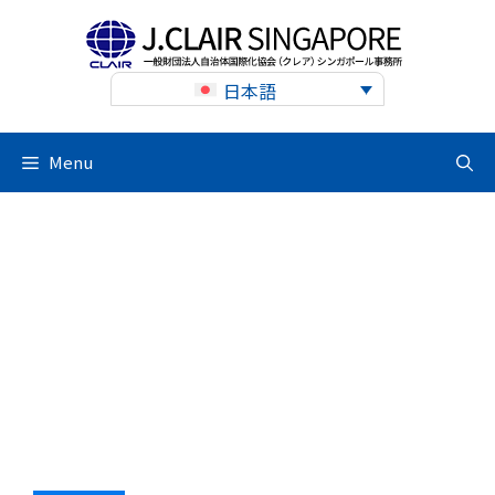
Skip
to
content
日本語
Menu