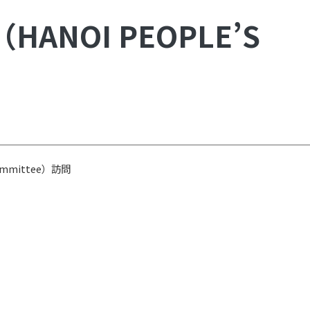
NOI PEOPLE’S
ommittee）訪問