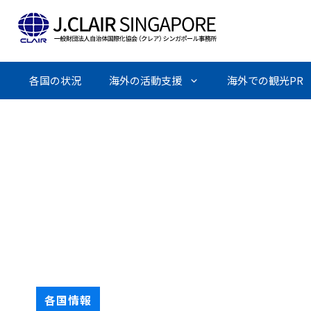
Skip
to
content
各国の状況
海外の活動支援
海外での観光PR
各国情報