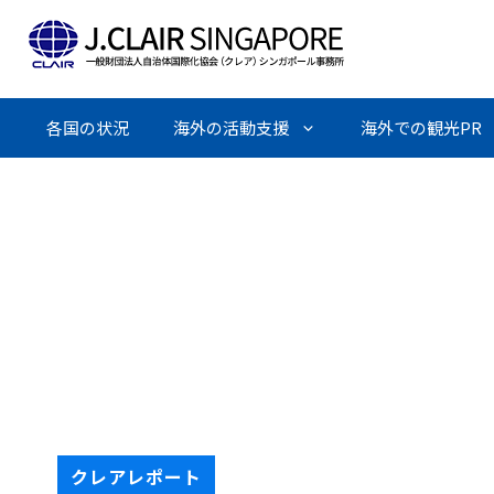
Skip
to
content
各国の状況
海外の活動支援
海外での観光PR
クレアレポート