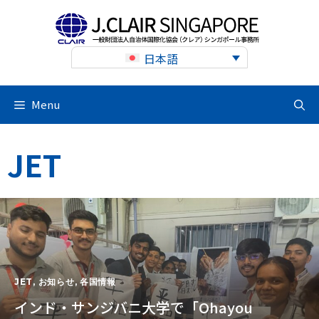
Skip
to
content
日本語
Menu
JET
JET
,
お知らせ
,
各国情報
インド・サンジバニ大学で「Ohayou