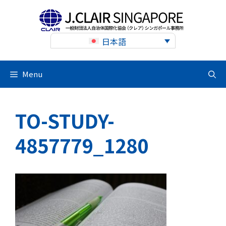
Skip
to
content
日本語
Menu
TO-STUDY-
4857779_1280